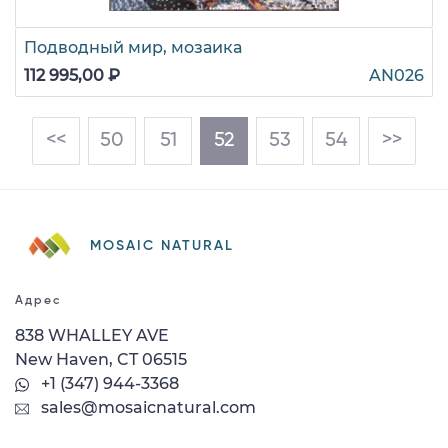
Подводный мир, мозаика
112 995,00 ₽
AN026
(current)
<<
50
51
52
53
54
>>
MOSAIC NATURAL
Адрес
838 WHALLEY AVE
New Haven, CT 06515
+1 (347) 944-3368
sales@mosaicnatural.com