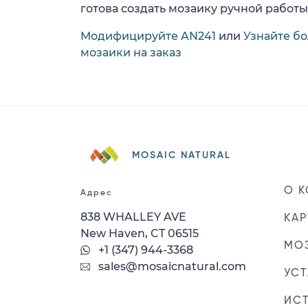
готова создать мозаику ручной работы
Модифицируйте AN241
или
Узнайте б
мозаики на заказ
MOSAIC NATURAL
О 
Адрес
838 WHALLEY AVE
КАР
New Haven, CT 06515
МОЗ
+1 (347) 944-3368
sales@mosaicnatural.com
УС
ИС