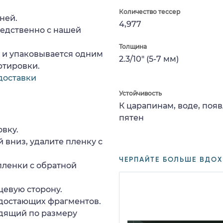
Количество тессер
ней.
4,977
редственно с нашей
Толщина
а и упаковывается одним
2.3/10" (5-7 мм)
ртировки.
доставки
Устойчивость
К царапинам, воде, поя
пятен
вку.
 вниз, удалите пленку с
ЧЕРПАЙТЕ БОЛЬШЕ ВДОХ
пленки с обратной
цевую сторону.
едостающих фрагментов.
дящий по размеру