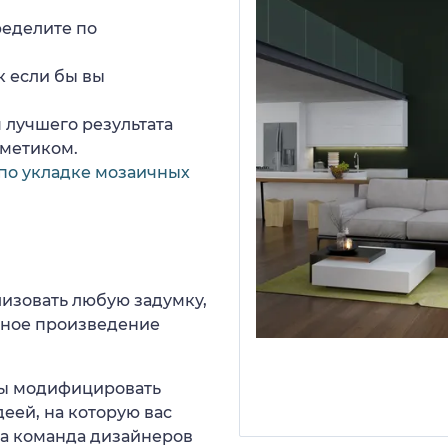
ределите по
к если бы вы
 лучшего результата
рметиком.
по укладке мозаичных
изовать любую задумку,
нное произведение
 вы модифицировать
еей, на которую вас
ша команда дизайнеров