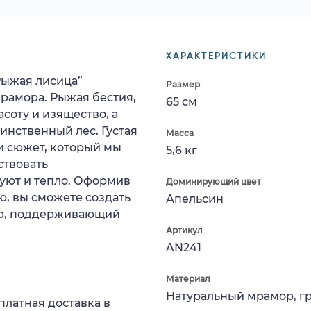
ХАРАКТЕРИСТИКИ
Рыжая лисица”
Размер
рамора. Рыжая бестия,
65 см
соту и изящество, а
нственный лес. Густая
Масса
 и сюжет, который мы
5,6 кг
ствовать
уют и тепло. Оформив
Доминирующий цвет
ю, вы сможете создать
Апельсин
ер, поддерживающий
Артикул
AN241
Материал
Натуральный мрамор, г
платная доставка в