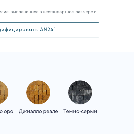
елие, выполненное в нестандартном размере и
дифицировать AN241
о оро
Джиалло реале
Темно-серый
Оникс