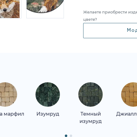
Желаете приобрести изд
цвете?
Мо
а марфил
Изумруд
Темный
Джиалл
изумруд