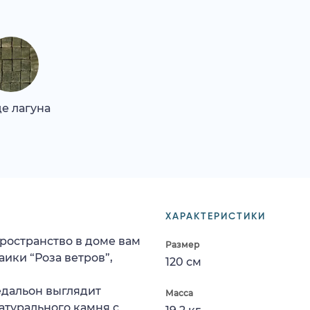
е лагуна
ХАРАКТЕРИСТИКИ
пространство в доме вам
Размер
ики “Роза ветров”,
120 см
едальон выглядит
Масса
натурального камня с