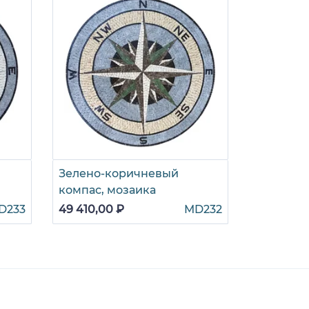
Зелено-коричневый
Светло-с
компас, мозаика
мозаика
D233
49 410,00 ₽
MD232
56 295,00