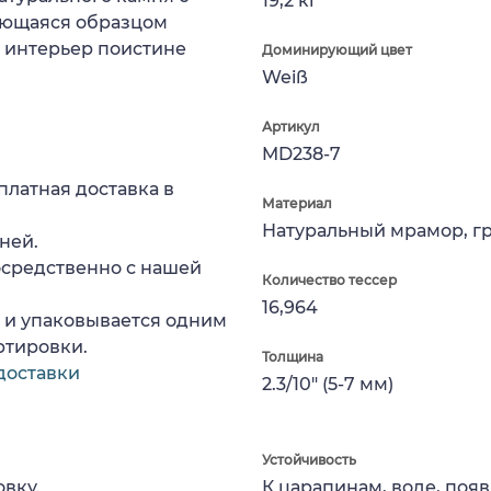
19,2 кг
яющаяся образцом
т интерьер поистине
Доминирующий цвет
Weiß
Артикул
MD238-7
платная доставка в
Материал
Натуральный мрамор, г
ней.
осредственно с нашей
Количество тессер
16,964
а и упаковывается одним
ртировки.
Толщина
доставки
2.3/10" (5-7 мм)
Устойчивость
вку.
К царапинам, воде, поя