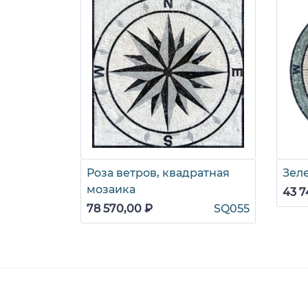
Роза ветров, квадратная
Зел
мозаика
43 7
78 570,00 ₽
SQ055