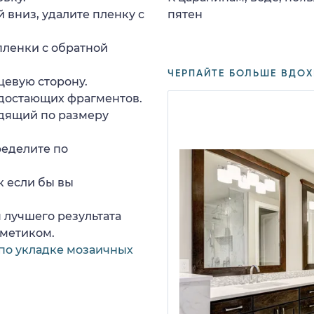
 вниз, удалите пленку с
пятен
пленки с обратной
ЧЕРПАЙТЕ БОЛЬШЕ ВДОХ
цевую сторону.
едостающих фрагментов.
дящий по размеру
ределите по
к если бы вы
 лучшего результата
рметиком.
по укладке мозаичных