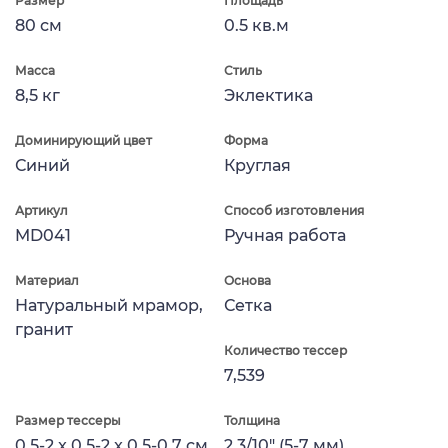
Размер
Площадь
80 см
0.5 кв.м
Масса
Стиль
8,5 кг
Эклектика
Доминирующий цвет
Форма
Синий
Круглая
Артикул
Способ изготовления
MD041
Ручная работа
Материал
Основа
Натуральный мрамор,
Сетка
гранит
Количество тессер
7,539
Размер тессеры
Толщина
0.5-2 x 0.5-2 x 0.5-0.7 см
2.3/10" (5-7 мм)