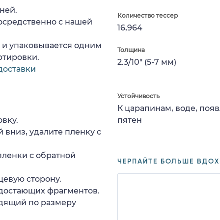
ней.
Количество тессер
осредственно с нашей
16,964
а и упаковывается одним
Толщина
ртировки.
2.3/10" (5-7 мм)
доставки
Устойчивость
К царапинам, воде, поя
вку.
пятен
 вниз, удалите пленку с
пленки с обратной
ЧЕРПАЙТЕ БОЛЬШЕ ВДОХ
цевую сторону.
едостающих фрагментов.
дящий по размеру