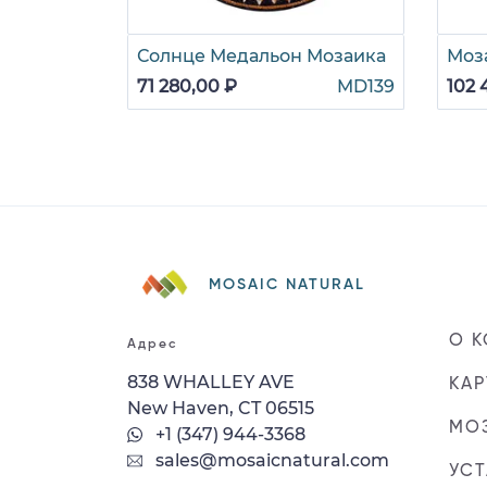
Солнце Медальон Мозаика
Моз
71 280,00 ₽
MD139
102 
MOSAIC NATURAL
О 
Адрес
838 WHALLEY AVE
КАР
New Haven, CT 06515
МОЗ
+1 (347) 944-3368
sales@mosaicnatural.com
УС