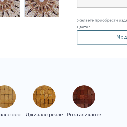
Желаете приобрести изд
цвете?
Мод
алло оро
Джиалло реале
Роза аликанте