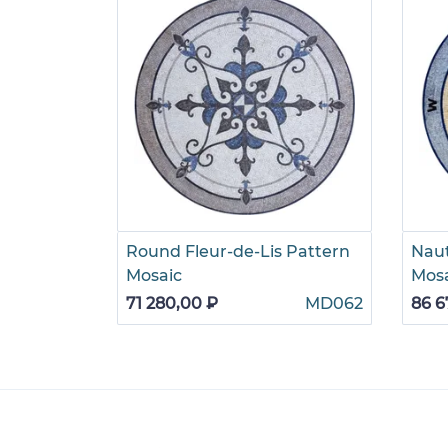
Round Fleur-de-Lis Pattern
Naut
Mosaic
Mos
71 280,00 ₽
MD062
86 6