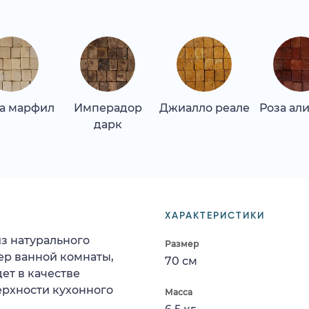
а марфил
Имперадор
Джиалло реале
Роза ал
дарк
ХАРАКТЕРИСТИКИ
з натурального
Размер
ер ванной комнаты,
70 см
ет в качестве
ерхности кухонного
Масса