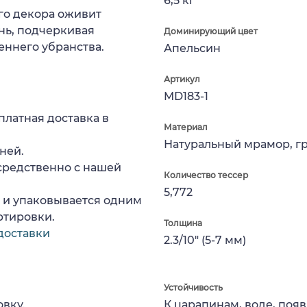
6,5 кг
го декора оживит
ень, подчеркивая
Доминирующий цвет
еннего убранства.
Апельсин
Артикул
MD183-1
платная доставка в
Материал
Натуральный мрамор, г
ней.
средственно с нашей
Количество тессер
5,772
а и упаковывается одним
ртировки.
Толщина
доставки
2.3/10" (5-7 мм)
Устойчивость
вку.
К царапинам, воде, поя