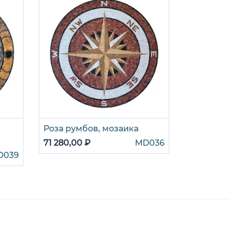
Роза румбов, мозаика
Радиальн
мозаика
71 280,00 ₽
MD036
D039
71 280,00