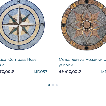
ical Compass Rose
Медальон из мозаики с
aic
узором
70,00 ₽
MD057
49 410,00 ₽
M