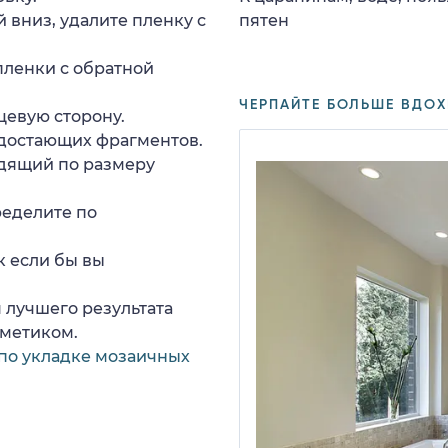
 вниз, удалите пленку с
пятен
пленки с обратной
ЧЕРПАЙТЕ БОЛЬШЕ ВДОХ
цевую сторону.
едостающих фрагментов.
дящий по размеру
ределите по
к если бы вы
 лучшего результата
рметиком.
по укладке мозаичных