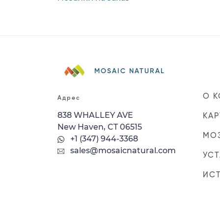
MOSAIC NATURAL
О 
Адрес
838 WHALLEY AVE
КАР
New Haven, CT 06515
МОЗ
+1 (347) 944-3368
sales@mosaicnatural.com
УС
ИС