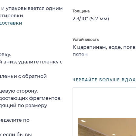
а и упаковывается одним
Толщина
ртировки.
2.3/10" (5-7 мм)
доставки
Устойчивость
К царапинам, воде, поя
вку.
пятен
 вниз, удалите пленку с
пленки с обратной
ЧЕРПАЙТЕ БОЛЬШЕ ВДОХ
цевую сторону.
едостающих фрагментов.
дящий по размеру
ределите по
к если бы вы