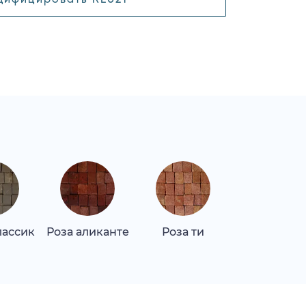
лассик
Роза аликанте
Роза ти
Роза ти ла