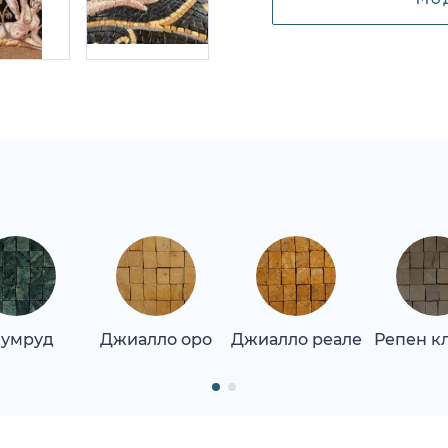
умруд
Джиалло оро
Джиалло реале
Репен к