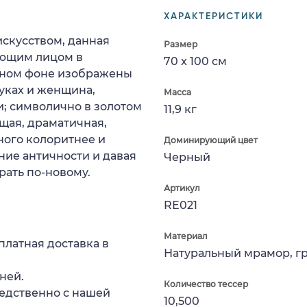
ХАРАКТЕРИСТИКИ
скусством, данная
Размер
ующим лицом в
70 x 100 см
рном фоне изображены
уках и женщина,
Масса
; символично в золотом
11,9 кг
щая, драматичная,
ного колоритнее и
Доминирующий цвет
ние античности и давая
Черный
рать по-новому.
Артикул
RE021
Материал
платная доставка в
Натуральный мрамор, г
ней.
Количество тессер
едственно с нашей
10,500