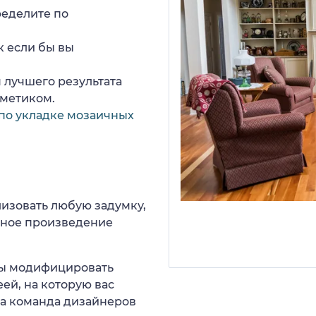
ределите по
к если бы вы
 лучшего результата
рметиком.
по укладке мозаичных
изовать любую задумку,
нное произведение
 вы модифицировать
еей, на которую вас
ша команда дизайнеров