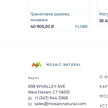
Гранатовое дерево,
Мог
мозаика
36 4
40 905,00 ₽
FL089
MOSAIC NATURAL
О 
Адрес
838 WHALLEY AVE
КАР
New Haven, CT 06515
МОЗ
+1 (347) 944-3368
sales@mosaicnatural.com
УС