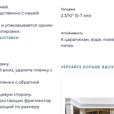
ней.
Толщина
едственно с нашей
2.3/10" (5-7 мм)
а и упаковывается одним
ртировки.
Устойчивость
доставки
К царапинам, воде, поя
пятен
вку.
ЧЕРПАЙТЕ БОЛЬШЕ ВДОХН
 вниз, удалите пленку с
пленки с обратной
цевую сторону.
едостающих фрагментов.
дящий по размеру