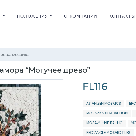
Я
ПОЛОЖЕНИЯ
О КОМПАНИИ
КОНТАКТЫ
рево, мозаика
амора “Могучее древо”
FL116
ASIAN ZEN MOSAICS
BRO
МОЗАИКА ДЛЯ ВАННОЙ
МОЗАИЧНЫЕ ПАННО
МО
RECTANGLE MOSAIC TILES