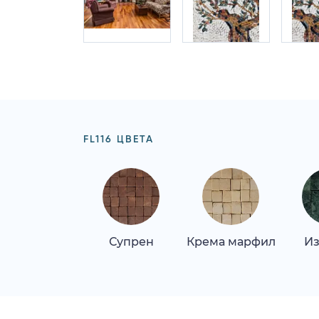
FL116 ЦВЕТА
Супрен
Крема марфил
Из