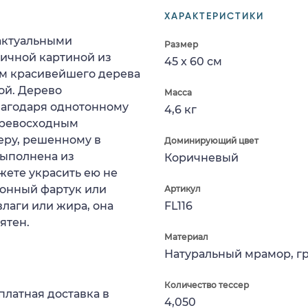
ХАРАКТЕРИСТИКИ
 актуальными
Размер
ичной картиной из
45 x 60 см
м красивейшего дерева
ой. Дерево
Масса
лагодаря однотонному
4,6 кг
 превосходным
еру, решенному в
Доминирующий цвет
выполнена из
Коричневый
жете украсить ею не
хонный фартук или
Артикул
лаги или жира, она
FL116
ятен.
Материал
Натуральный мрамор, г
Количество тессер
платная доставка в
4,050