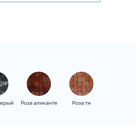
серый
Роза аликанте
Роза ти
Верде лагу