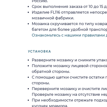
Россию.
Срок выполнения заказа от 10 до 15 д
Изделие FL116 отправляется непоср
мозаичной фабрики.
Мозаика скручивается по типу ковр
багетом для более удобной транспо
Ознакомьтесь с нашими правилами 
УСТАНОВКА
Разверните мозаику и снимите упако
Положите мозаику лицевой стороной
обратной стороны.
С помощью щетки счистите остатки 
стороны.
Переверните мозаику и очистите ли
Проверьте мозаику на отсутствие н
При необходимости отрежьте подхо
кусочек мрамора.