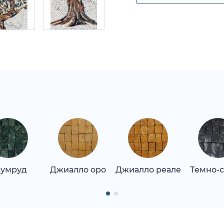
умруд
Джиалло оро
Джиалло реале
Темно-