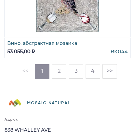
Вино, абстрактная мозаика
53 055,00 ₽
BK044
(current)
<<
1
2
3
4
>>
MOSAIC NATURAL
Адрес
838 WHALLEY AVE