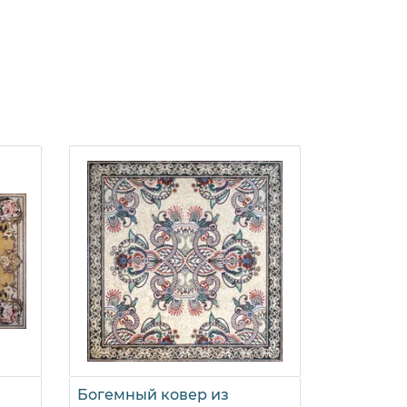
Богемный ковер из
Букет пи