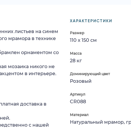
ХАРАКТЕРИСТИКИ
нних листьев на синем
Размер
ого мрамора в технике
110 x 150 см
брамлен орнаментом со
Масса
28 кг
ная мозаика никого не
акцентом в интерьере.
Доминирующий цвет
Розовый
Артикул
CR088
платная доставка в
Материал
ней.
Натуральный мрамор, г
редственно с нашей