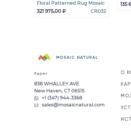
Floral Patterned Rug Mosaic
135 
321 975,00 ₽
CR032
MOSAIC NATURAL
О 
Адрес
838 WHALLEY AVE
КАР
New Haven, CT 06515
МОЗ
+1 (347) 944-3368
sales@mosaicnatural.com
УС
ИС