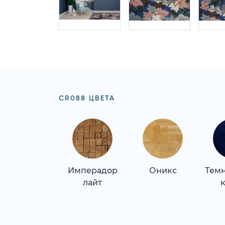
CR088 ЦВЕТА
Имперадор
Оникс
Тем
лайт