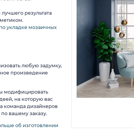
 лучшего результата
рметиком.
по укладке мозаичных
изовать любую задумку,
нное произведение
 вы модифицировать
деей, на которую вас
ша команда дизайнеров
 по вашему заказу.
ольше об изготовлении