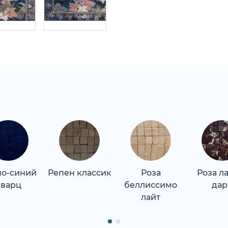
но-синий
Репен классик
Роза
Роза л
кварц
беллиссимо
дар
лайт