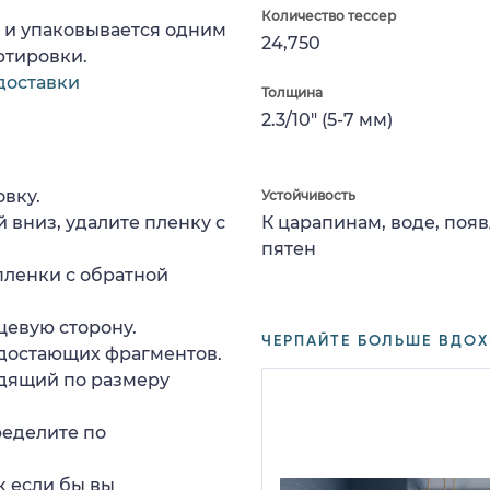
Количество тессер
а и упаковывается одним
24,750
ртировки.
доставки
Толщина
2.3/10" (5-7 мм)
вку.
Устойчивость
 вниз, удалите пленку с
К царапинам, воде, поя
пятен
пленки с обратной
цевую сторону.
ЧЕРПАЙТЕ БОЛЬШЕ ВДОХ
едостающих фрагментов.
дящий по размеру
ределите по
к если бы вы