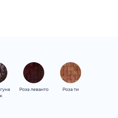
агуна
Роза леванто
Роза ти
Тасос
к
белоснежн