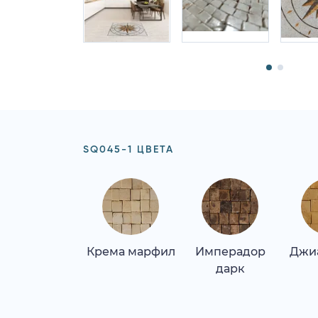
SQ045-1 ЦВЕТА
Крема марфил
Имперадор
Джи
дарк