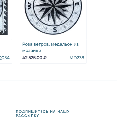
Роза ветров, медальон из
Угольный
мозаики
49 410,00
Q054
42 525,00 ₽
MD238
ПОДПИШИТЕСЬ НА НАШУ
РАССЫЛКУ