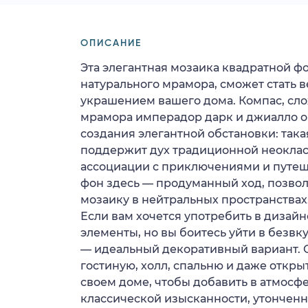
ОПИСАНИЕ
Эта элегантная мозаика квадратной ф
натурального мрамора, сможет стать
украшением вашего дома. Компас, сл
мрамора имперадор дарк и джиалло о
создания элегантной обстановки: така
поддержит дух традиционной неоклас
ассоциации с приключениями и путе
фон здесь — продуманный ход, позво
мозаику в нейтральных пространствах
Если вам хочется употребить в дизай
элементы, но вы боитесь уйти в безвк
— идеальный декоративный вариант.
гостиную, холл, спальню и даже откры
своем доме, чтобы добавить в атмосф
классической изысканности, утонченно