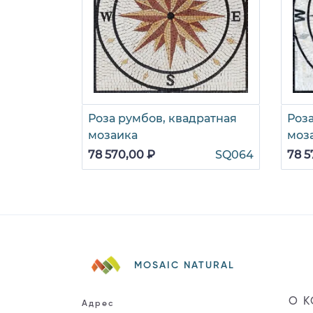
Роза румбов, квадратная
Роза
мозаика
моз
78 570,00 ₽
SQ064
78 5
MOSAIC NATURAL
О 
Адрес