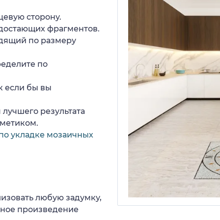
цевую сторону.
едостающих фрагментов.
дящий по размеру
ределите по
к если бы вы
 лучшего результата
рметиком.
по укладке мозаичных
изовать любую задумку,
нное произведение