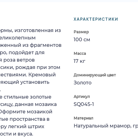
ХАРАКТЕРИСТИКИ
ормы, изготовленная из
Размер
 великолепным
100 см
оженный из фрагментов
ро, подойдет для
Масса
я роза ветров
17 кг
сики, рождая при этом
шествиями. Кремовый
Доминирующий цвет
ляющий установить
Золото
.
не стильные золотые
Артикул
усицу, данная мозаика
SQ045-1
 Оформите мозаикой
Материал
тые пространства в
Натуральный мрамор, г
еру легкий штрих
сти и вкуса.