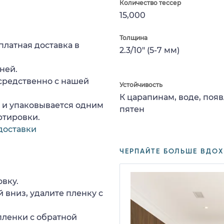
Количество тессер
15,000
Толщина
платная доставка в
2.3/10" (5-7 мм)
ней.
средственно с нашей
Устойчивость
К царапинам, воде, поя
а и упаковывается одним
пятен
ртировки.
доставки
ЧЕРПАЙТЕ БОЛЬШЕ ВДОХ
вку.
 вниз, удалите пленку с
пленки с обратной