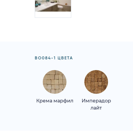
BO084-1 ЦВЕТА
Крема марфил
Имперадор
лайт