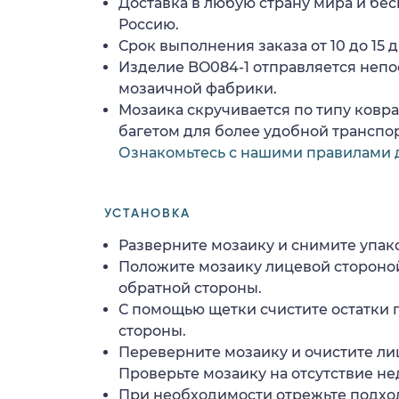
Доставка в любую страну мира и бес
Россию.
Срок выполнения заказа от 10 до 15 д
Изделие BO084-1 отправляется непо
мозаичной фабрики.
Мозаика скручивается по типу ковр
багетом для более удобной транспо
Ознакомьтесь с нашими правилами 
УСТАНОВКА
Разверните мозаику и снимите упако
Положите мозаику лицевой стороной
обратной стороны.
С помощью щетки счистите остатки 
стороны.
Переверните мозаику и очистите ли
Проверьте мозаику на отсутствие н
При необходимости отрежьте подхо