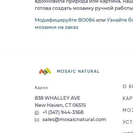
вдохновила природа или картина, на
готова создать мозаику ручной работы
Модифицируйте BO084
или
Узнайте б
мозаики на заказ
MOSAIC NATURAL
О 
Адрес
838 WHALLEY AVE
КАР
New Haven, CT 06515
МОЗ
+1 (347) 944-3368
sales@mosaicnatural.com
УС