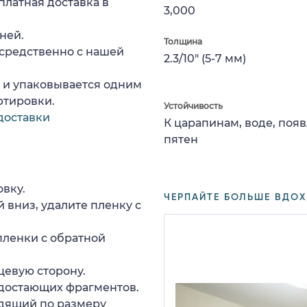
платная доставка в
3,000
ней.
Толщина
средственно с нашей
2.3/10" (5-7 мм)
а и упаковывается одним
ртировки.
Устойчивость
доставки
К царапинам, воде, поя
пятен
вку.
ЧЕРПАЙТЕ БОЛЬШЕ ВДОХ
 вниз, удалите пленку с
пленки с обратной
цевую сторону.
едостающих фрагментов.
дящий по размеру