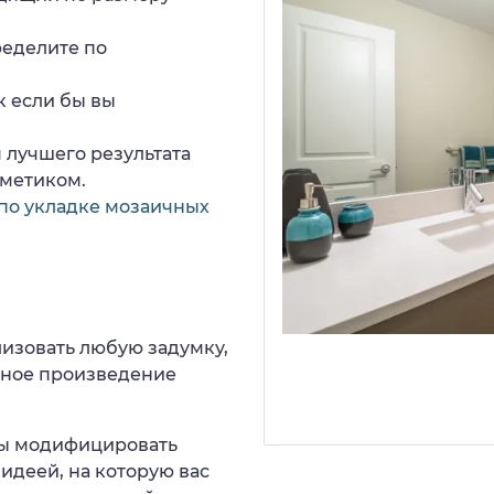
ределите по
к если бы вы
 лучшего результата
рметиком.
по укладке мозаичных
изовать любую задумку,
нное произведение
 вы модифицировать
идеей, на которую вас