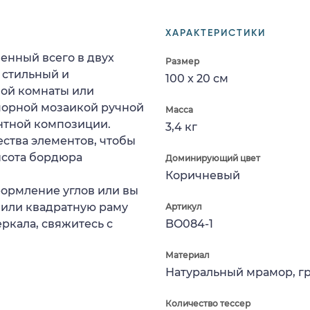
ХАРАКТЕРИСТИКИ
енный всего в двух
Размер
 стильный и
100 x 20 см
ой комнаты или
морной мозаикой ручной
Масса
нтной композиции.
3,4 кг
ства элементов, чтобы
ысота бордюра
Доминирующий цвет
Коричневый
формление углов или вы
 или квадратную раму
Артикул
еркала, свяжитесь с
BO084-1
Материал
Натуральный мрамор, г
Количество тессер