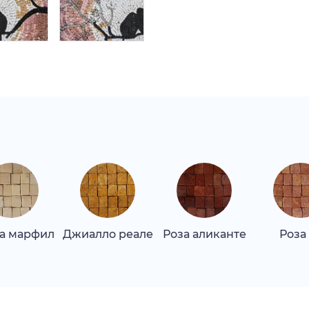
а марфил
Джиалло реале
Роза аликанте
Роза