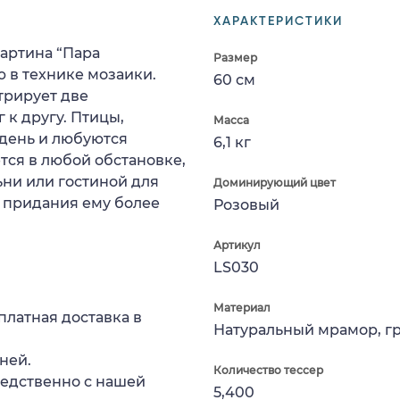
ХАРАКТЕРИСТИКИ
артина “Пара
Размер
 в технике мозаики.
60 см
трирует две
к другу. Птицы,
Масса
 день и любуются
6,1 кг
ся в любой обстановке,
ни или гостиной для
Доминирующий цвет
 придания ему более
Розовый
Артикул
LS030
Материал
платная доставка в
Натуральный мрамор, г
ней.
Количество тессер
редственно с нашей
5,400