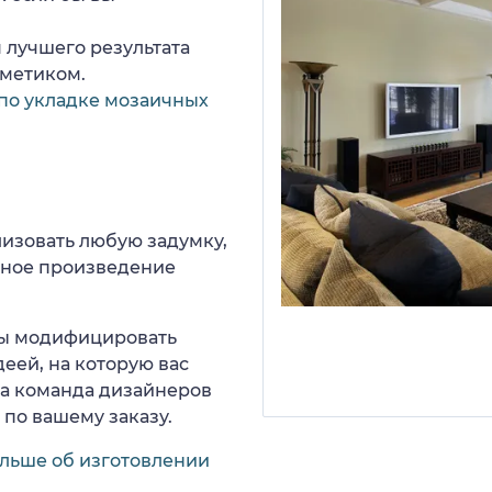
 лучшего результата
рметиком.
по укладке мозаичных
изовать любую задумку,
нное произведение
 вы модифицировать
еей, на которую вас
ша команда дизайнеров
 по вашему заказу.
ольше об изготовлении