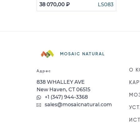
38 070,00 ₽
LS083
MOSAIC NATURAL
О 
Адрес
838 WHALLEY AVE
КАР
New Haven, CT 06515
МОЗ
+1 (347) 944-3368
sales@mosaicnatural.com
УС
ИС