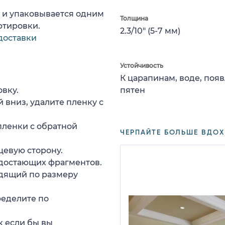
а и упаковывается одним
Толщина
ртировки.
2.3/10" (5-7 мм)
доставки
Устойчивость
К царапинам, воде, поя
вку.
пятен
 вниз, удалите пленку с
пленки с обратной
ЧЕРПАЙТЕ БОЛЬШЕ ВДОХ
цевую сторону.
едостающих фрагментов.
дящий по размеру
ределите по
к если бы вы