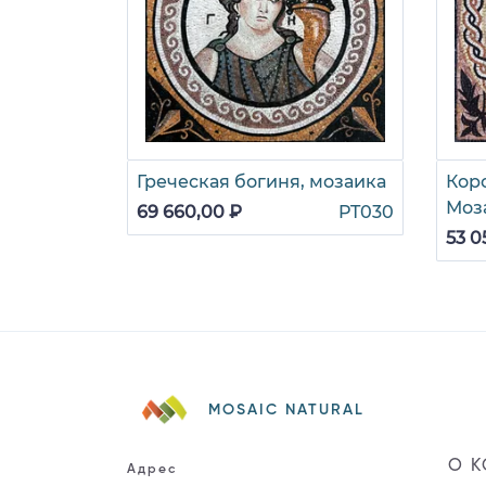
Греческая богиня, мозаика
Кор
Моз
69 660,00 ₽
PT030
53 0
MOSAIC NATURAL
О 
Адрес