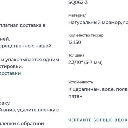
SQ062-3
Материал
Натуральный мрамор, г
платная доставка в
Количество тессер
ней.
12,150
средственно с нашей
Толщина
а и упаковывается одним
2.3/10" (5-7 мм)
ртировки.
доставки
Устойчивость
К царапинам, воде, поя
пятен
вку.
 вниз, удалите пленку с
ЧЕРПАЙТЕ БОЛЬШЕ ВДОХ
пленки с обратной