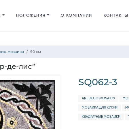
Я
ПОЛОЖЕНИЯ
О КОМПАНИИ
КОНТАКТЫ
лис, мозаика
90 см
р-де-лис”
SQ062-3
ART DECO MOSAICS
МО
МОЗАИКА ДЛЯ КУХНИ
М
КВАДРАТНЫЕ МОЗАИКИ