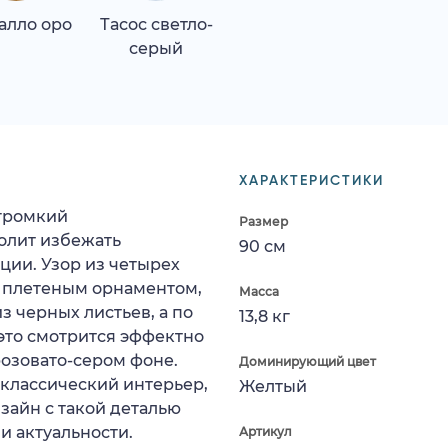
алло оро
Тасос светло-
серый
ХАРАКТЕРИСТИКИ
 громкий
Размер
олит избежать
90 см
ции. Узор из четырех
н плетеным орнаментом,
Масса
з черных листьев, а по
13,8 кг
это смотрится эффектно
озовато-сером фоне.
Доминирующий цвет
 классический интерьер,
Желтый
зайн с такой деталью
и актуальности.
Артикул