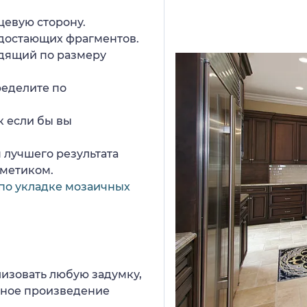
цевую сторону.
едостающих фрагментов.
дящий по размеру
ределите по
к если бы вы
 лучшего результата
рметиком.
по укладке мозаичных
изовать любую задумку,
нное произведение