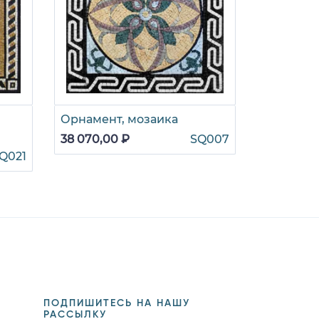
Орнамент, мозаика
Дельфин
мозаика
38 070,00 ₽
SQ007
Q021
149 445,0
ПОДПИШИТЕСЬ НА НАШУ
РАССЫЛКУ