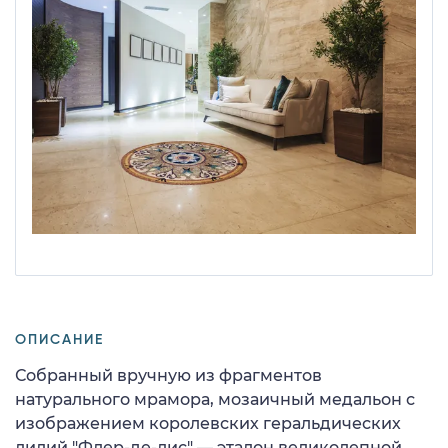
ОПИСАНИЕ
Собранный вручную из фрагментов
натурального мрамора, мозаичный медальон с
изображением королевских геральдических
лилий "Флер-де-лис" — эталон великолепной