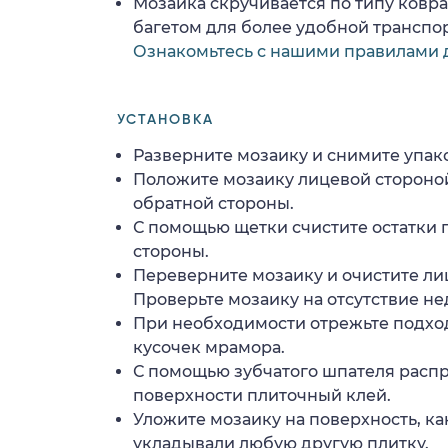
Мозаика скручивается по типу ковр
багетом для более удобной транспо
Ознакомьтесь с нашими правилами 
УСТАНОВКА
Разверните мозаику и снимите упако
Положите мозаику лицевой стороной
обратной стороны.
С помощью щетки счистите остатки 
стороны.
Переверните мозаику и очистите ли
Проверьте мозаику на отсутствие н
При необходимости отрежьте подхо
кусочек мрамора.
С помощью зубчатого шпателя расп
поверхности плиточный клей.
Уложите мозаику на поверхность, ка
укладывали любую другую плитку.