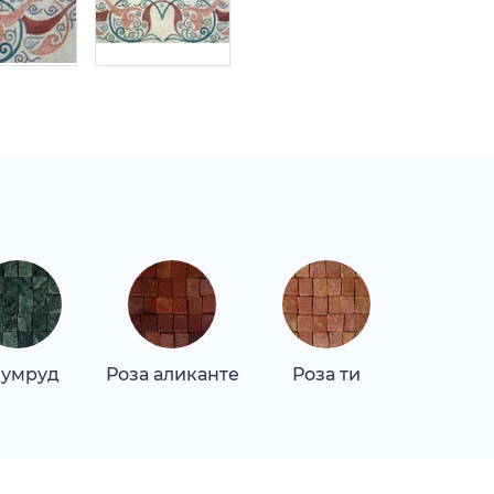
умруд
Роза аликанте
Роза ти