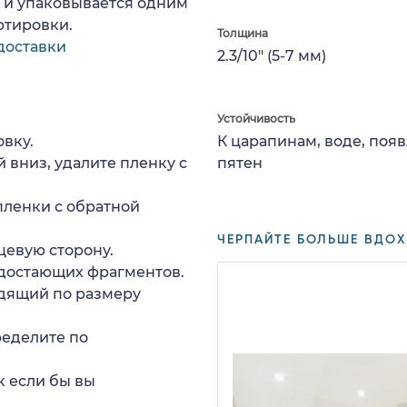
а и упаковывается одним
ртировки.
Толщина
доставки
2.3/10" (5-7 мм)
Устойчивость
вку.
К царапинам, воде, поя
 вниз, удалите пленку с
пятен
пленки с обратной
ЧЕРПАЙТЕ БОЛЬШЕ ВДОХ
цевую сторону.
едостающих фрагментов.
дящий по размеру
ределите по
к если бы вы