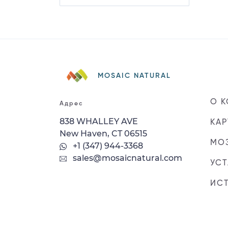
MOSAIC NATURAL
О 
Адрес
838 WHALLEY AVE
КАР
New Haven, CT 06515
МОЗ
+1 (347) 944-3368
sales@mosaicnatural.com
УС
ИС