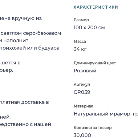
ХАРАКТЕРИСТИКИ
нена вручную из
Размер
100 x 200 см
 светлом серо-бежевом
и наполнит
Масса
 прихожей или будуара
34 кг
шется в
Доминирующий цвет
рьер.
Розовый
Артикул
CR059
платная доставка в
Материал
Натуральный мрамор, г
ней.
редственно с нашей
Количество тессер
30,000