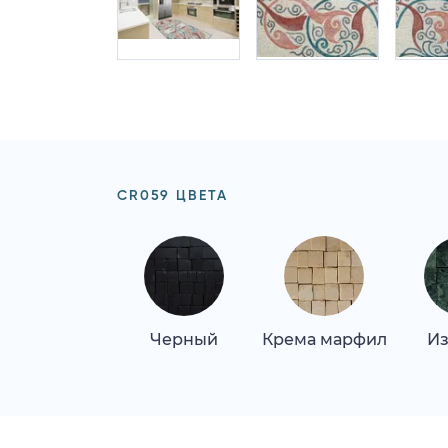
CR059 ЦВЕТА
Черный
Крема марфил
Из