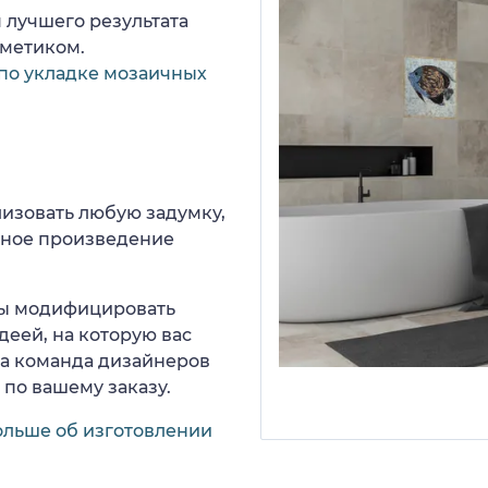
 лучшего результата
рметиком.
по укладке мозаичных
изовать любую задумку,
нное произведение
 вы модифицировать
деей, на которую вас
ша команда дизайнеров
 по вашему заказу.
ольше об изготовлении