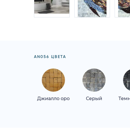
AN056 ЦВЕТА
Джиалло оро
Серый
Тем