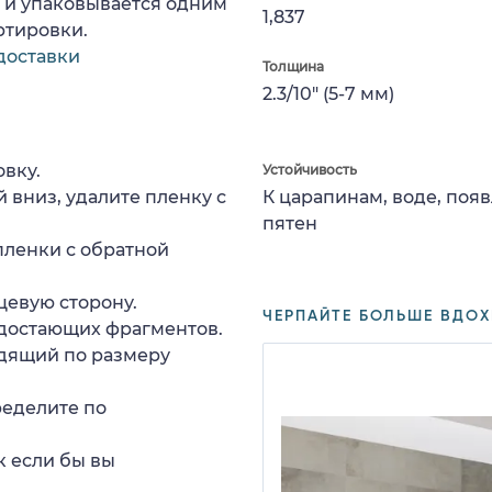
а и упаковывается одним
1,837
ртировки.
доставки
Толщина
2.3/10" (5-7 мм)
вку.
Устойчивость
 вниз, удалите пленку с
К царапинам, воде, поя
пятен
пленки с обратной
цевую сторону.
ЧЕРПАЙТЕ БОЛЬШЕ ВДОХ
едостающих фрагментов.
дящий по размеру
ределите по
к если бы вы