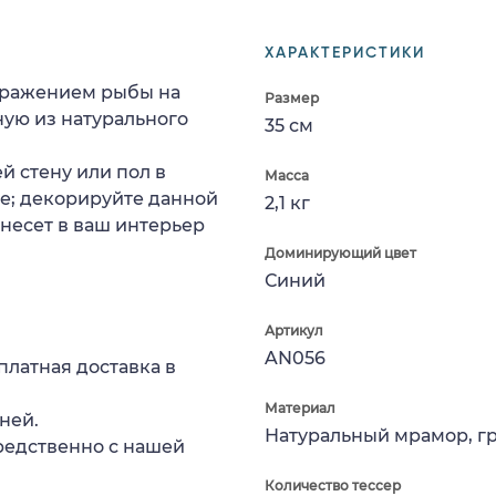
ХАРАКТЕРИСТИКИ
бражением рыбы на
Размер
ую из натурального
35 см
й стену или пол в
Масса
е; декорируйте данной
2,1 кг
несет в ваш интерьер
Доминирующий цвет
Синий
Артикул
AN056
платная доставка в
Материал
ней.
Натуральный мрамор, г
редственно с нашей
Количество тессер