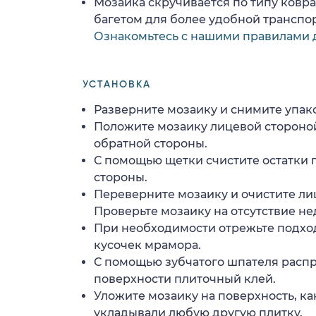
Мозаика скручивается по типу ковр
багетом для более удобной транспо
Ознакомьтесь с нашими правилами 
УСТАНОВКА
Разверните мозаику и снимите упако
Положите мозаику лицевой стороной
обратной стороны.
С помощью щетки счистите остатки 
стороны.
Переверните мозаику и очистите ли
Проверьте мозаику на отсутствие н
При необходимости отрежьте подхо
кусочек мрамора.
С помощью зубчатого шпателя расп
поверхности плиточный клей.
Уложите мозаику на поверхность, ка
укладывали любую другую плитку.