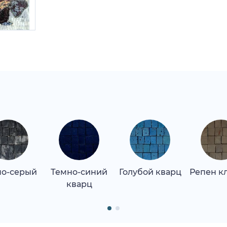
но-серый
Темно-синий
Голубой кварц
Репен к
кварц