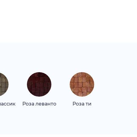
лассик
Роза леванто
Роза ти
Тасос светл
серый