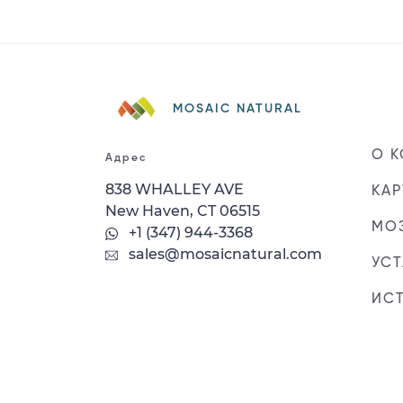
MOSAIC NATURAL
О 
Адрес
838 WHALLEY AVE
КАР
New Haven, CT 06515
МОЗ
+1 (347) 944-3368
sales@mosaicnatural.com
УС
ИС