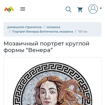
домашняя страничка
мозаика
Портрет Венеры Боттичелли, мозаика
110 см
Мозаичный портрет круглой
формы “Венера”