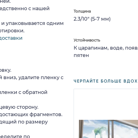
ней.
едственно с нашей
Толщина
2.3/10" (5-7 мм)
а и упаковывается одним
ртировки.
доставки
Устойчивость
К царапинам, воде, поя
пятен
вку.
 вниз, удалите пленку с
ЧЕРПАЙТЕ БОЛЬШЕ ВДОХ
пленки с обратной
цевую сторону.
едостающих фрагментов.
дящий по размеру
ределите по