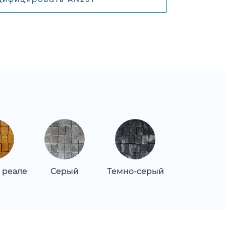
 реале
Серый
Темно-серый
Репен клас