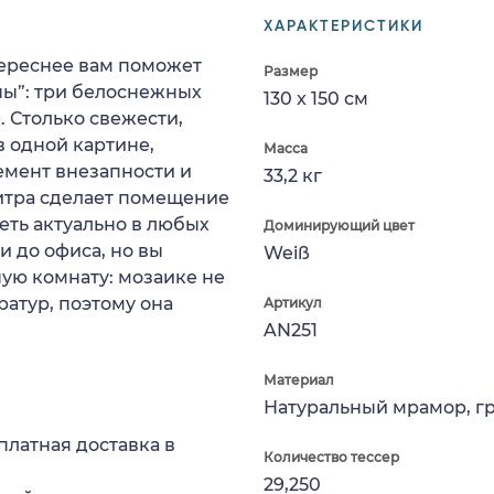
ХАРАКТЕРИСТИКИ
тереснее вам поможет
Размер
ны”: три белоснежных
130 x 150 см
. Столько свежести,
в одной картине,
Масса
емент внезапности и
33,2 кг
итра сделает помещение
еть актуально в любых
Доминирующий цвет
и до офиса, но вы
Weiß
ую комнату: мозаике не
ратур, поэтому она
Артикул
AN251
Материал
Натуральный мрамор, г
платная доставка в
Количество тессер
29,250