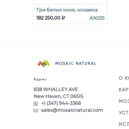
Три белых коня, мозаика
182 250,00 ₽
AN225
MOSAIC NATURAL
О 
Адрес
838 WHALLEY AVE
КАР
New Haven, CT 06515
МОЗ
+1 (347) 944-3368
sales@mosaicnatural.com
УС
ИС