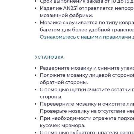
Срок выполнения заказа от 10 до 15 д
Изделие AN251 отправляется непоср
мозаичной фабрики.
Мозаика скручивается по типу ковр
багетом для более удобной транспо
Ознакомьтесь с нашими правилами 
УСТАНОВКА
Разверните мозаику и снимите упако
Положите мозаику лицевой стороной
обратной стороны.
С помощью щетки счистите остатки 
стороны.
Переверните мозаику и очистите ли
Проверьте мозаику на отсутствие н
При необходимости отрежьте подхо
кусочек мрамора.
С помощью зубчатого шпателя расп