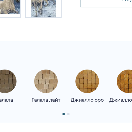
алала
Галала лайт
Джиалло оро
Джиалло