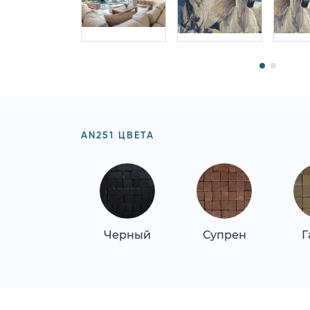
AN251 ЦВЕТА
Черный
Супрен
Г