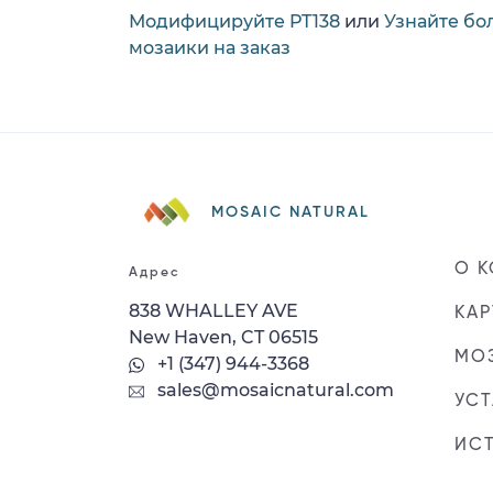
Модифицируйте PT138
или
Узнайте бо
мозаики на заказ
MOSAIC NATURAL
О 
Адрес
838 WHALLEY AVE
КАР
New Haven, CT 06515
МОЗ
+1 (347) 944-3368
sales@mosaicnatural.com
УС
ИС