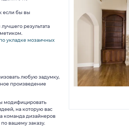
к если бы вы
 лучшего результата
рметиком.
по укладке мозаичных
изовать любую задумку,
нное произведение
 вы модифицировать
идеей, на которую вас
ша команда дизайнеров
 по вашему заказу.