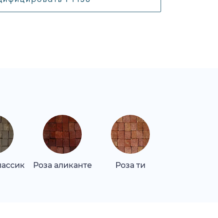
лассик
Роза аликанте
Роза ти
Роза ти ла