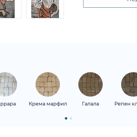
аррара
Крема марфил
Галала
Репен к