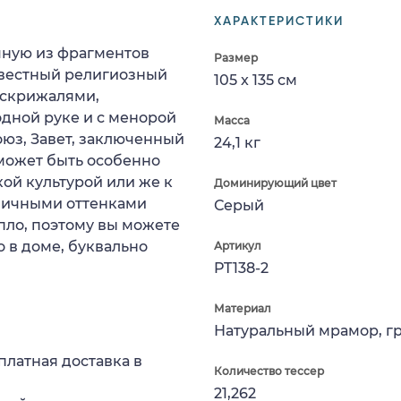
ХАРАКТЕРИСТИКИ
чную из фрагментов
Размер
звестный религиозный
105 x 135 см
о скрижалями,
дной руке и с менорой
Масса
оюз, Завет, заключенный
24,1 кг
может быть особенно
кой культурой или же к
Доминирующий цвет
зличными оттенками
Серый
пло, поэтому вы можете
 в доме, буквально
Артикул
PT138-2
Материал
Натуральный мрамор, г
платная доставка в
Количество тессер
21,262