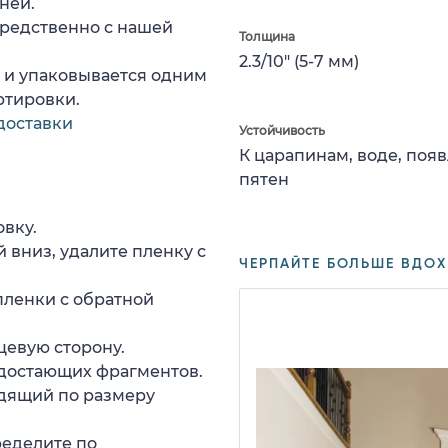
ней.
средственно с нашей
Толщина
2.3/10" (5-7 мм)
а и упаковывается одним
ртировки.
доставки
Устойчивость
К царапинам, воде, поя
пятен
вку.
 вниз, удалите пленку с
ЧЕРПАЙТЕ БОЛЬШЕ ВДОХ
пленки с обратной
цевую сторону.
едостающих фрагментов.
дящий по размеру
ределите по