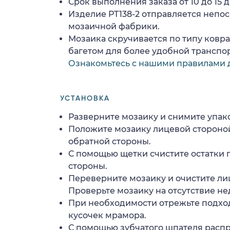
Срок выполнения заказа от 10 до 15 д
Изделие PT138-2 отправляется непо
мозаичной фабрики.
Мозаика скручивается по типу ковр
багетом для более удобной транспо
Ознакомьтесь с нашими правилами 
УСТАНОВКА
Разверните мозаику и снимите упако
Положите мозаику лицевой стороной
обратной стороны.
С помощью щетки счистите остатки 
стороны.
Переверните мозаику и очистите ли
Проверьте мозаику на отсутствие н
При необходимости отрежьте подхо
кусочек мрамора.
С помощью зубчатого шпателя расп