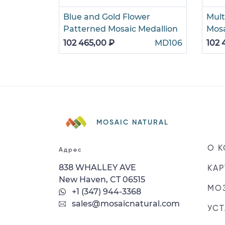
Blue and Gold Flower
Mult
Patterned Mosaic Medallion
Mosa
102 465,00 ₽
MD106
102 
MOSAIC NATURAL
О 
Адрес
838 WHALLEY AVE
КАР
New Haven, CT 06515
МОЗ
+1 (347) 944-3368
sales@mosaicnatural.com
УС