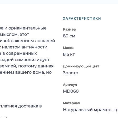
ХАРАКТЕРИСТИКИ
ура и орнаментальные
Размер
мыслом, этот
80 см
 изображением лошадей
 налетом античности,
Масса
е в современных
8,5 кг
лошадей символизирует
 землей, поэтому данная
Доминирующий цвет
шением вашего дома, но
Золото
Артикул
MD060
Материал
платная доставка в
Натуральный мрамор, г