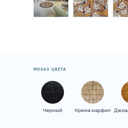
MD060 ЦВЕТА
Черный
Крема марфил
Джиа