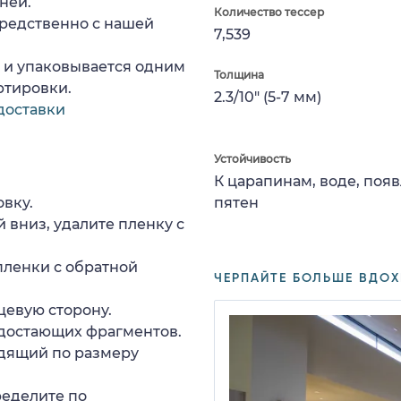
ней.
Количество тессер
редственно с нашей
7,539
а и упаковывается одним
Толщина
ртировки.
2.3/10" (5-7 мм)
доставки
Устойчивость
К царапинам, воде, поя
вку.
пятен
 вниз, удалите пленку с
пленки с обратной
ЧЕРПАЙТЕ БОЛЬШЕ ВДОХ
цевую сторону.
едостающих фрагментов.
дящий по размеру
ределите по