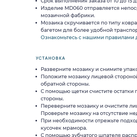
Срок выполнения заказа от 10 до 15 д
Изделие MD060 отправляется непос
мозаичной фабрики.
Мозаика скручивается по типу ковр
багетом для более удобной транспо
Ознакомьтесь с нашими правилами 
УСТАНОВКА
Разверните мозаику и снимите упако
Положите мозаику лицевой стороной
обратной стороны.
С помощью щетки счистите остатки 
стороны.
Переверните мозаику и очистите ли
Проверьте мозаику на отсутствие н
При необходимости отрежьте подхо
кусочек мрамора.
С помощью зубчатого шпателя расп