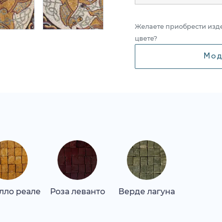
Желаете приобрести изд
цвете?
Мод
лло реале
Роза леванто
Верде лагуна