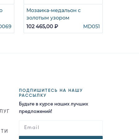
o
Мозаика-медальон с
Романтич
золотым узором
мозаика
D069
102 465,00 ₽
MD051
131 625,0
ПОДПИШИТЕСЬ НА НАШУ
РАССЫЛКУ
Будьте в курсе наших лучших
ЛУГ
предложений!
СТИ