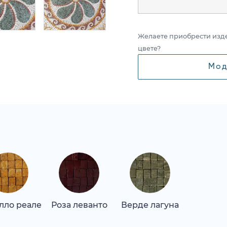
Желаете приобрести изд
цвете?
Мод
лло реале
Роза леванто
Верде лагуна