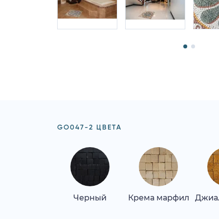
GO047-2 ЦВЕТА
Черный
Крема марфил
Джиа