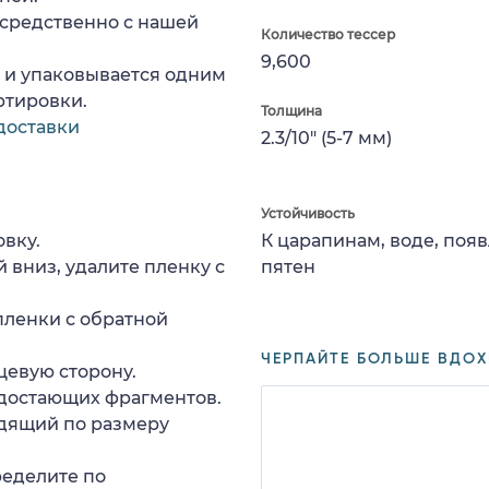
осредственно с нашей
Количество тессер
9,600
а и упаковывается одним
ртировки.
Толщина
доставки
2.3/10" (5-7 мм)
Устойчивость
вку.
К царапинам, воде, поя
 вниз, удалите пленку с
пятен
пленки с обратной
ЧЕРПАЙТЕ БОЛЬШЕ ВДОХ
цевую сторону.
едостающих фрагментов.
дящий по размеру
ределите по