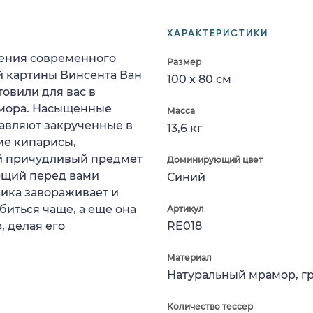
ХАРАКТЕРИСТИКИ
ения современного
Размер
 картины Винсента Ван
100 x 80 см
товили для вас в
амора. Насыщенные
Масса
бавляют закрученные в
13,6 кг
ие кипарисы,
й причудливый предмет
Доминирующий цвет
ающий перед вами
Синий
ика завораживает и
биться чаще, а еще она
Артикул
, делая его
RE018
Материал
Натуральный мрамор, г
Количество тессер