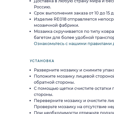
Доставка в любую страну мира и бес
Россию.
Срок выполнения заказа от 10 до 15 д
Изделие RE018 отправляется непоср
мозаичной фабрики.
Мозаика скручивается по типу ковр
багетом для более удобной транспо
Ознакомьтесь с нашими правилами 
УСТАНОВКА
Разверните мозаику и снимите упако
Положите мозаику лицевой стороной
обратной стороны.
С помощью щетки счистите остатки 
стороны.
Переверните мозаику и очистите ли
Проверьте мозаику на отсутствие н
При необходимости отрежьте подхо