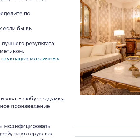
ределите по
к если бы вы
 лучшего результата
рметиком.
по укладке мозаичных
изовать любую задумку,
нное произведение
 вы модифицировать
еей, на которую вас