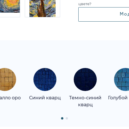
цвете?
Мо
алло оро
Синий кварц
Темно-синий
Голубой
кварц