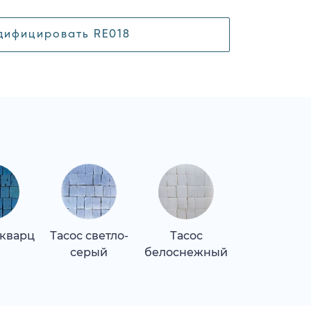
дифицировать RE018
 кварц
Тасос светло-
Тасос
Верде лагу
серый
белоснежный