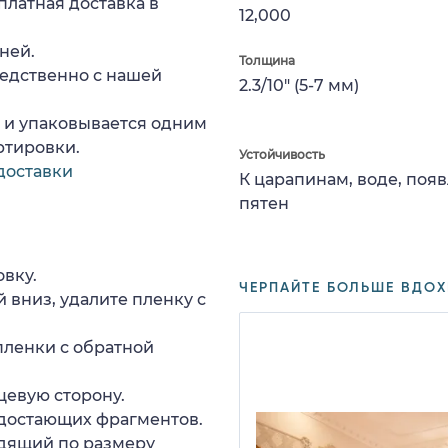
платная доставка в
12,000
ней.
Толщина
едственно с нашей
2.3/10" (5-7 мм)
а и упаковывается одним
ртировки.
Устойчивость
доставки
К царапинам, воде, поя
пятен
вку.
ЧЕРПАЙТЕ БОЛЬШЕ ВДОХ
 вниз, удалите пленку с
пленки с обратной
цевую сторону.
едостающих фрагментов.
дящий по размеру