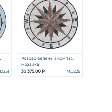
,
Розово-зеленый компас,
Угольный
мозаика
49 410,00
D231
30 375,00 ₽
MD229