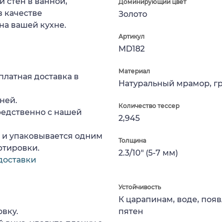
 стен в ванной,
Доминирующий цвет
в качестве
Золото
на вашей кухне.
Артикул
MD182
Материал
платная доставка в
Натуральный мрамор, г
ней.
Количество тессер
редственно с нашей
2,945
а и упаковывается одним
Толщина
ртировки.
2.3/10" (5-7 мм)
доставки
Устойчивость
К царапинам, воде, поя
вку.
пятен