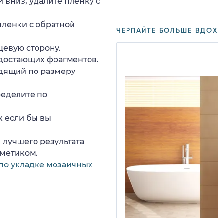
 вниз, удалите пленку с
пленки с обратной
ЧЕРПАЙТЕ БОЛЬШЕ ВДОХ
цевую сторону.
едостающих фрагментов.
дящий по размеру
ределите по
к если бы вы
 лучшего результата
рметиком.
по укладке мозаичных