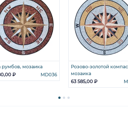
а румбов, мозаика
Розово-золотой компас
мозаика
80,00 ₽
MD036
63 585,00 ₽
M