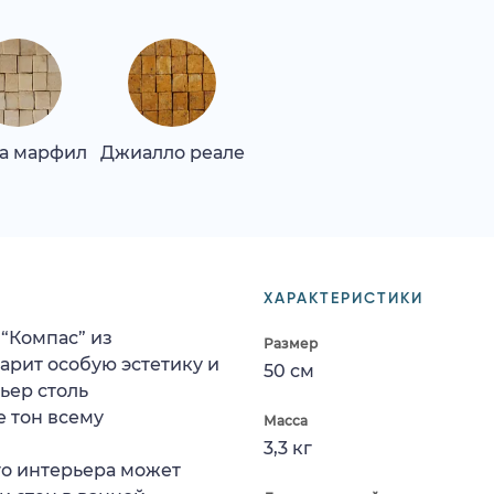
а марфил
Джиалло реале
ХАРАКТЕРИСТИКИ
“Компас” из
Размер
арит особую эстетику и
50 см
ьер столь
е тон всему
Масса
3,3 кг
го интерьера может