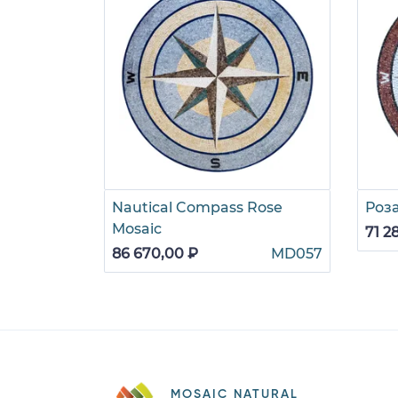
Nautical Compass Rose
Роз
Mosaic
71 2
86 670,00 ₽
MD057
MOSAIC NATURAL