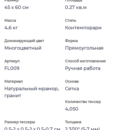
Размер
Площадь
45 x 60 см
0.27 кв.м
Масса
Стиль
4,6 кг
Контемпорари
Доминирующий цвет
Форма
Многоцветный
Прямоугольная
Артикул
Способ изготовления
FL009
Ручная работа
Материал
Основа
Натуральный мрамор,
Сетка
гранит
Количество тессер
4,050
Размер тессеры
Толщина
0.5-2 x 0.5-2 x 0.5-0.7 см
2.3/10" (5-7 мм)