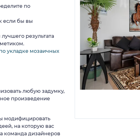
ределите по
к если бы вы
 лучшего результата
рметиком.
по укладке мозаичных
изовать любую задумку,
нное произведение
 вы модифицировать
еей, на которую вас
ша команда дизайнеров