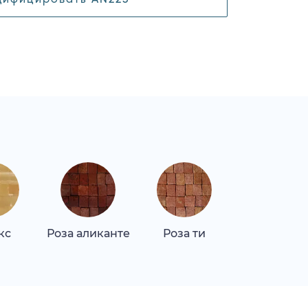
кс
Роза аликанте
Роза ти
Роза ти ла