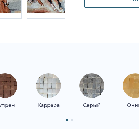
упрен
Каррара
Серый
Они