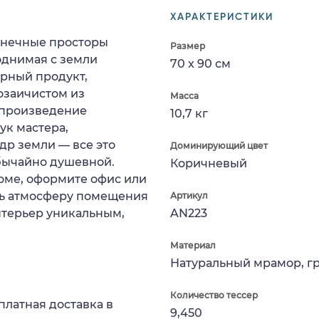
ХАРАКТЕРИСТИКИ
конечные просторы
Размер
однимая с земли
70 x 90 см
орный продукт,
заичистом из
Масса
 произведение
10,7 кг
ук мастера,
др земли — все это
Доминирующий цвет
обычайно душевной.
Коричневый
оме, оформите офис или
ть атмосферу помещения
Артикул
нтерьер уникальным,
AN223
Материал
Натуральный мрамор, г
Количество тессер
платная доставка в
9,450