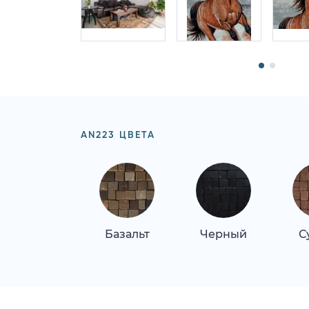
AN223 ЦВЕТА
Базальт
Черный
С