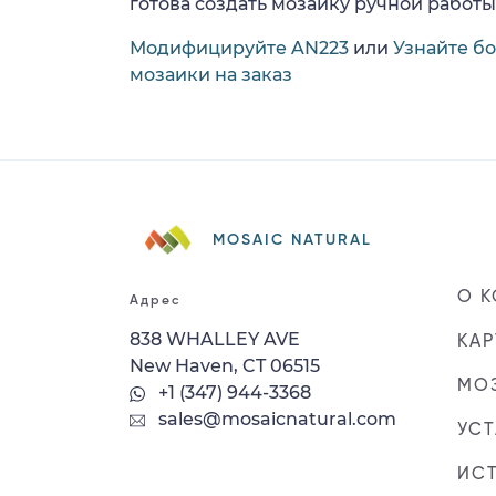
готова создать мозаику ручной работы
Модифицируйте AN223
или
Узнайте б
мозаики на заказ
MOSAIC NATURAL
О 
Адрес
838 WHALLEY AVE
КАР
New Haven, CT 06515
МОЗ
+1 (347) 944-3368
sales@mosaicnatural.com
УС
ИС