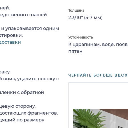
ней.
Толщина
редственно с нашей
2.3/10" (5-7 мм)
а и упаковывается одним
ртировки.
Устойчивость
доставки
К царапинам, воде, поя
пятен
вку.
ЧЕРПАЙТЕ БОЛЬШЕ ВДОХ
 вниз, удалите пленку с
пленки с обратной
цевую сторону.
едостающих фрагментов.
дящий по размеру